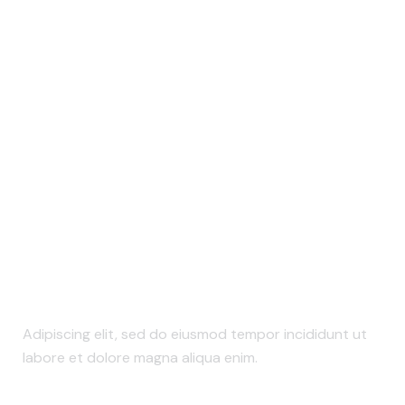
What We Do
Adipiscing elit, sed do eiusmod tempor incididunt ut
labore et dolore magna aliqua enim.
The Opportunities